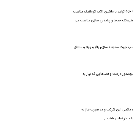
4) موزاییک پرسی(گرانیتی،ساده،فرنگی ،حیاطی)در ابعاد 40×40 تولید با ماشین آلات اتوماتیک مناسب
تی،کف حیاط و پیاده رو سازی مناسب می
 در رنگهای مختلف، مناسب جهت محوطه سازی باغ و ویلا و مناطق
چه،دور درخت و فضاهایی که نیاز به
دائمی این شرکت و در صورت نیاز به
 ما در تماس باشید .