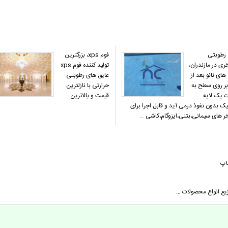
 رطوبتی
فوم xps، بزرگترین
ی در مازندران،
تولید کننده فوم xps
های نانو بعد از
عایق های رطوبتی
بر روی سطح به
حرارتی با نازلترین
 یک لایه
قیمت و بالاترین
ک بدون نفوذ درمی آید و قابل اجرا برای
ر های سیمانی،بتنی،ایزوگام،کاشی …
اپ