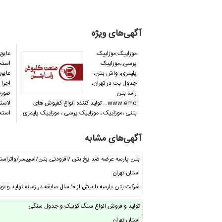
آگهی‌های ویژه
موزاییک.موزاییک
عایق
پرسی ،موزاییک
استخر
پلیمری، واش بتن،
عایق 
جدول بت در تهران،
اجرا 
راسا بتن
صورت
www.emo… تولید کننده انواع کفپوش های
لاستی
بتنی ،موزاییک ، موزاییک پرسی ، موزاییک پلیمری
استخ
،…
آگهی‌های مشابه
بتن پارسه عرضه ضد یخ بتن /افزودنی بتن/اسپیسر/واتراست
استان تهران
شرکت بتن پارسه با بیش از ۱۰ سال سابقه در زمینه تولید و توزیع انواع محصولات …
تولید و فروش انواع سنگ کوبیک و جدول سنگی
استان تهران