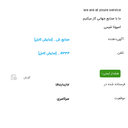
we are at youre service
ما با صنایع جهانی کار میکنیم
اسپوتا شیمی
آگهی‌دهنده
صنایع ش... [نمایش کامل]
تلفن
۰۹۳۳۳... [نمایش کامل]
هشدار ایمنی ›
گزارش
فرستاده شده در
۱۴۰۱/۱۰/۱۲
اگر این
آگهی
موقعیت
سرتاسری
معامله
شده یا
مشخصات
آن
نادرست