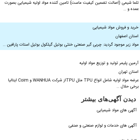
لما شیمی (اصالت تضمین کیفیت ماست) تامین کننده مواد اولیه شیمیایی بصورت
مده و …
رید و فروش مواد شیمیایی
ستان اصفهان
واد زیر موجود گردید: چربی گیر صنعتی خنثی بوتیل گیلکول بوتیل استات پارافین …
رمین پلیمر تولید و توزیع مواد اولیه
ستان تهران
عرضه مواد اولیه شامل انواع TPU مثل TPUاز شرکت WANHUA و Coim ایتالیا
رخی حلال …
دیدن آگهی‌های بیشتر
آگهی های مواد شیمیایی
آگهی های خدمات و لوازم صنعتی و صنفی