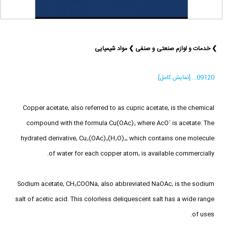
❯ خدمات و لوازم صنعتی و صنفی ❯ مواد شیمیایی
09120... [نمایش کامل]
Copper acetate, also referred to as cupric acetate, is the chemical
compound with the formula Cu(OAc)₂ where AcO⁻ is acetate. The
hydrated derivative, Cu₂(OAc)₄(H₂O)₂, which contains one molecule
of water for each copper atom, is available commercially.
Sodium acetate, CH₃COONa, also abbreviated NaOAc, is the sodium
salt of acetic acid. This colorless deliquescent salt has a wide range
of uses.