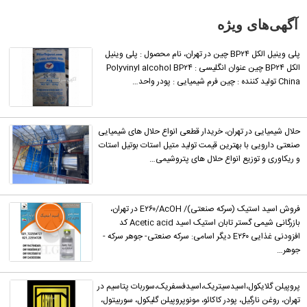
است آن‌را
آگهی‌های ویژه
گزارش
دهید.
پلی وینیل الکل BP۲۴ چین در تهران، نام محصول : پلی وینیل
الکل BP۲۴ چین عنوان انگلیسی : Polyvinyl alcohol BP۲۴
China تولید کننده : چین فرم شیمیایی : پودر واحد…
حلال شیمیایی در تهران، خریدار قطعی انواع حلال های شیمیایی
صنعتی دارویی با بهترین قیمت تولید متیل استات بوتیل استات
و ریکاوری و توزیع انواع حلال های پتروشیمی…
فروش اسید استیک (سرکه صنعتی)/ E۲۶۰/AcOH در تهران،
بازرگانی شیمی گستر تابان استیک اسید Acetic acid کد
افزودنی غذایی E۲۶۰ دیگر اسامی: سرکه صنعتی- جوهر سرکه -
جوهر…
پروپیلن گلایکول،اسیدسیتریک،اسیدفسفریک،سوربات پتاسیم در
تهران، روغن نارگیل، پودر کاکائو، مونوپروپیلن گلیکول، سوربیتول،