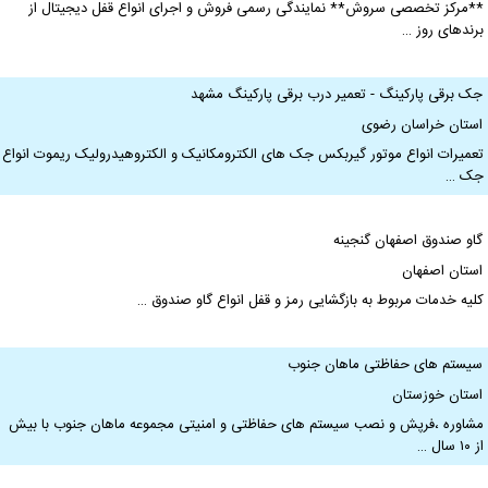
*مرکز تخصصی سروش** نمایندگی رسمی فروش و اجرای انواع قفل دیجیتال از
رندهای روز …
ک برقی پارکینگ - تعمیر درب برقی پارکینگ مشهد
ستان خراسان رضوی
عمیرات انواع موتور گیربکس جک های الکترومکانیک و الکتروهیدرولیک ریموت انواع
ک …
او صندوق اصفهان گنجینه
ستان اصفهان
لیه خدمات مربوط به بازگشایی رمز و قفل انواع گاو صندوق …
یستم های حفاظتی ماهان جنوب
ستان خوزستان
شاوره ،فرپش و نصب سیستم های حفاظتی و امنیتی مجموعه ماهان جنوب با بیش
۱۰ سال …