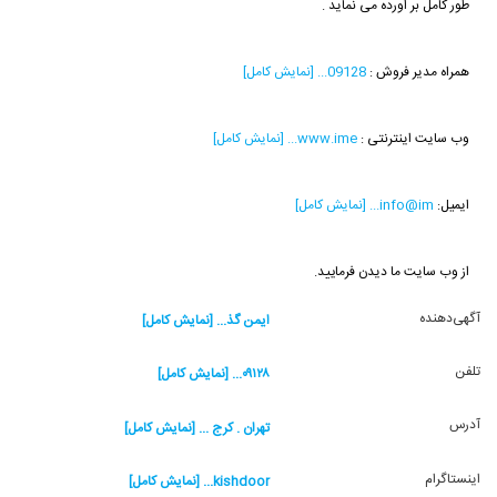
طور کامل بر اورده می نماید .
همراه مدیر فروش :
09128... [نمایش کامل]
وب سایت اینترنتی :
www.ime... [نمایش کامل]
ایمیل:
info@im... [نمایش کامل]
از وب سایت ما دیدن فرمایید.
آگهی‌دهنده
ایمن گذ... [نمایش کامل]
تلفن
۰۹۱۲۸... [نمایش کامل]
آدرس
تهران . کرج ... [نمایش کامل]
اینستاگرام
kishdoor... [نمایش کامل]