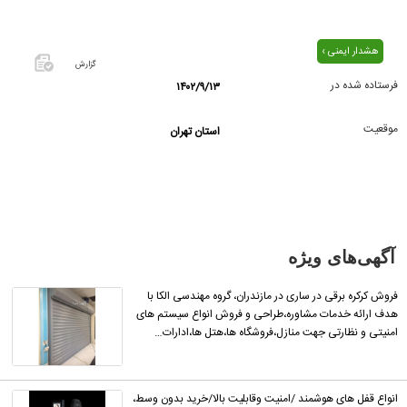
هشدار ایمنی ›
گزارش
فرستاده شده در
۱۴۰۲/۹/۱۳
اگر این
آگهی
موقعیت
استان تهران
معامله
شده یا
مشخصات
آن
نادرست
است آن‌را
آگهی‌های ویژه
گزارش
دهید.
فروش کرکره برقی در ساری در مازندران، گروه مهندسی الکا با
هدف ارائه خدمات مشاوره،طراحی و فروش انواع سیستم های
امنیتی و نظارتی جهت منازل،فروشگاه ها،هتل ها،ادارات…
انواع قفل های هوشمند /امنیت وقابلیت بالا/خرید بدون وسط،