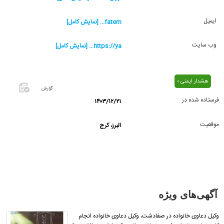
ایمیل
fatem... [نمایش کامل]
وب سایت
https://ya... [نمایش کامل]
هشدار ایمنی ›
گزارش
فرستاده شده در
۱۴۰۳/۱۲/۲۱
اگر این
آگهی
موقعیت
البرز، کرج
معامله
شده یا
مشخصات
آن
نادرست
است آن‌را
آگهی‌های ویژه
گزارش
دهید.
وکیل دعاوی خانواده در صفادشت، وکیل دعاوی خانواده انجام