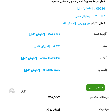
قابل عرضه بصورت تک رنگ و رنگ های دلخواه
09226... [نمایش کامل]
021-337... [نمایش کامل]
کانال تلگرام:
bazarek... [نمایش کامل]
آگهی‌دهنده
Reza Ma... [نمایش کامل]
تلفن
۰۲۱۳۳... [نمایش کامل]
آدرس
www.bazarkel... [نمایش کامل]
واتساپ
0098922697... [نمایش کامل]
هشدار ایمنی ›
گزارش
فرستاده شده در
۱۴۰۲/۱۲/۷
اگر این
آگهی
موقعیت
استان تهران