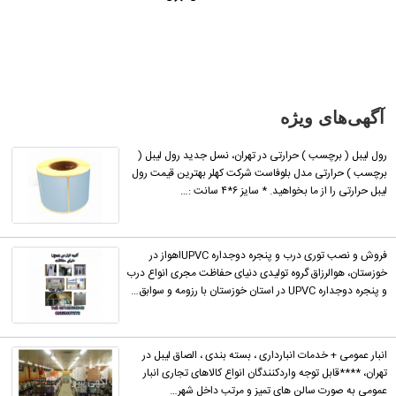
معامله
شده یا
مشخصات
آن
نادرست
است آن‌را
آگهی‌های ویژه
گزارش
دهید.
رول لیبل ( برچسب ) حرارتی در تهران، نسل جدید رول لیبل (
برچسب ) حرارتی مدل بلوفاست شرکت کهلر بهترین قیمت رول
لیبل حرارتی را از ما بخواهید. * سایز ۶*۴ سانت :…
فروش و نصب توری درب و پنجره دوجداره UPVCاهواز در
خوزستان، هوالرزاق گروه تولیدی دنیای حفاظت مجری انواع درب
و پنجره دوجداره UPVC در استان خوزستان با رزومه و سوابق…
انبار عمومی + خدمات انبارداری ، بسته بندی ، الصاق لیبل در
تهران، ****قابل توجه واردکنندگان انواع کالاهای تجاری انبار
عمومی به صورت سالن های تمیز و مرتب داخل شهر…