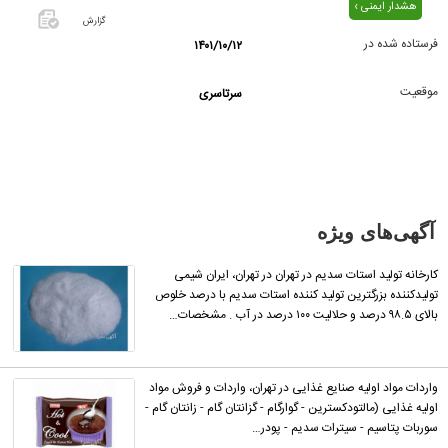
هشدار ایمنی ›
گزارش
فرستاده شده در
۱۴۰۱/۱۰/۱۲
اگر این
آگهی
موقعیت
سرتاسری
معامله
شده یا
مشخصات
آن
نادرست
است آن‌را
آگهی‌های ویژه
گزارش
دهید.
کارخانه تولید استات سدیم در تهران در تهران، ایران شیمی
تولیدکننده بزرگترین تولید کننده استات سدیم با درصد خلوص
بالای ۹۸.۵ درصد و حلالیت ۱۰۰ درصد در آب . مشخصات…
واردات مواد اولیه صنایع غذایی در تهران، واردات و فروش مواد
اولیه غذایی (مالتودکسترین - گوارگام - گزانتان گام - زانتان گام -
سوربات پتاسیم - سیترات سدیم - پودر…